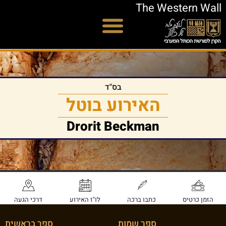
The Western Wall
בס"ד
האירוע בוטל
Drorit Beckman
הזמן כרטיס
כתבו ברכה
לו"ז האירוע
דרכי הגעה
ספר שמות
ספר בראשית